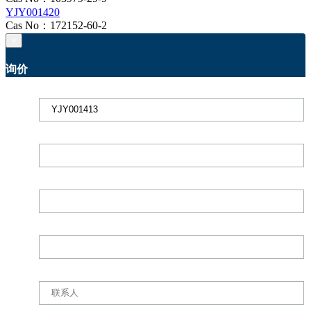
YJY001420
Cas No：172152-60-2
×
询价