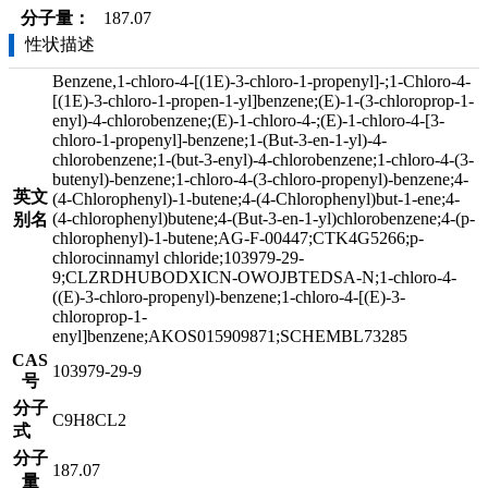
分子量：
187.07
性状描述
Benzene,1-chloro-4-[(1E)-3-chloro-1-propenyl]-;1-Chloro-4-
[(1E)-3-chloro-1-propen-1-yl]benzene;(E)-1-(3-chloroprop-1-
enyl)-4-chlorobenzene;(E)-1-chloro-4-;(E)-1-chloro-4-[3-
chloro-1-propenyl]-benzene;1-(But-3-en-1-yl)-4-
chlorobenzene;1-(but-3-enyl)-4-chlorobenzene;1-chloro-4-(3-
butenyl)-benzene;1-chloro-4-(3-chloro-propenyl)-benzene;4-
英文
(4-Chlorophenyl)-1-butene;4-(4-Chlorophenyl)but-1-ene;4-
(4-chlorophenyl)butene;4-(But-3-en-1-yl)chlorobenzene;4-(p-
别名
chlorophenyl)-1-butene;AG-F-00447;CTK4G5266;p-
chlorocinnamyl chloride;103979-29-
9;CLZRDHUBODXICN-OWOJBTEDSA-N;1-chloro-4-
((E)-3-chloro-propenyl)-benzene;1-chloro-4-[(E)-3-
chloroprop-1-
enyl]benzene;AKOS015909871;SCHEMBL73285
CAS
103979-29-9
号
分子
C9H8CL2
式
分子
187.07
量