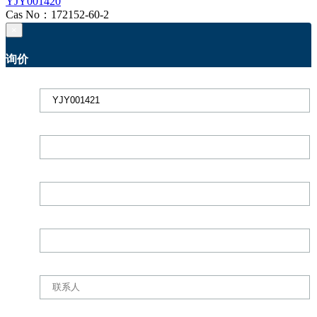
YJY001420
Cas No：172152-60-2
×
询价