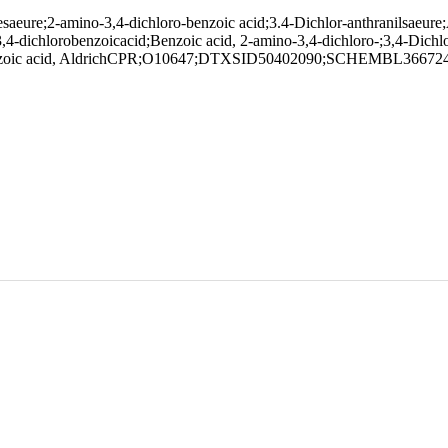
oesaeure;2-amino-3,4-dichloro-benzoic acid;3.4-Dichlor-anthranil
-dichlorobenzoicacid;Benzoic acid, 2-amino-3,4-dichloro-;3,4
nzoic acid, AldrichCPR;O10647;DTXSID50402090;SCHEMBL36672