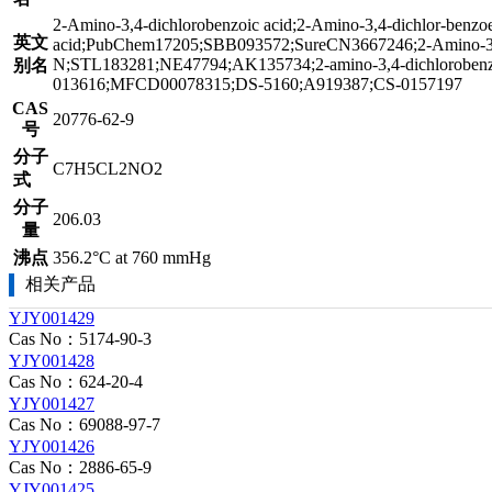
2-Amino-3,4-dichlorobenzoic acid;2-Amino-3,4-dichlor-benz
英文
acid;PubChem17205;SBB093572;SureCN3667246;2-Amino-3,4
N;STL183281;NE47794;AK135734;2-amino-3,4-dichlorobe
别名
013616;MFCD00078315;DS-5160;A919387;CS-0157197
CAS
20776-62-9
号
分子
C7H5CL2NO2
式
分子
206.03
量
沸点
356.2°C at 760 mmHg
相关产品
YJY001429
Cas No：5174-90-3
YJY001428
Cas No：624-20-4
YJY001427
Cas No：69088-97-7
YJY001426
Cas No：2886-65-9
YJY001425