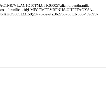
saeure;AC1N87VL;AC1Q50TM;CTK0J0057;dichloroanthranilic
-Dichloroanthranilic acid;LMFCCMCEVBFNHS-UHFFFAOYSA-
46;AKOS005133150;20776-62-9;Z362758768;EN300-43989;J-