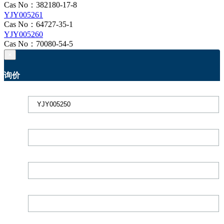
Cas No：382180-17-8
YJY005261
Cas No：64727-35-1
YJY005260
Cas No：70080-54-5
×
询价