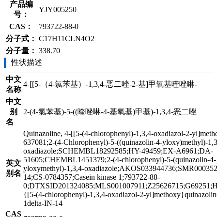
产品编
YJY005250
号：
CAS：
793722-88-0
分子式：
C17H11CLN4O2
分子量：
338.70
性状描述
中文
4-[[5-（4-氯苯基）-1,3,4-恶二唑-2-基]甲氧基喹唑啉-
名称
中文
别
2-(4-氯苯基)-5-((喹唑啉-4-基氧基)甲基)-1,3,4-恶二唑
名
Quinazoline, 4-[[5-(4-chlorophenyl)-1,3,4-oxadiazol-2-yl]met
637081;2-(4-Chlorophenyl)-5-((quinazolin-4-yloxy)methyl)-1,3
oxadiazole;SCHEMBL18292585;HY-49459;EX-A6961;DA-
51605;CHEMBL1451379;2-(4-chlorophenyl)-5-(quinazolin-4-
英文
yloxymethyl)-1,3,4-oxadiazole;AKOS033944736;SMR00035
别名
14;CS-0784357;Casein kinase 1;793722-88-
0;DTXSID201324085;MLS001007911;Z25626715;G69251;
{[5-(4-chlorophenyl)-1,3,4-oxadiazol-2-yl]methoxy}quinazolin
1delta-IN-14
CAS