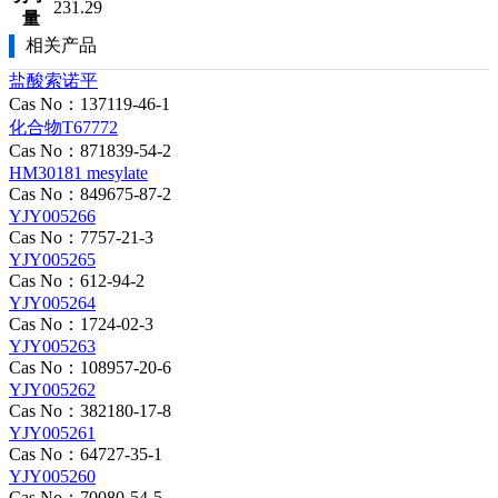
231.29
量
相关产品
盐酸索诺平
Cas No：137119-46-1
化合物T67772
Cas No：871839-54-2
HM30181 mesylate
Cas No：849675-87-2
YJY005266
Cas No：7757-21-3
YJY005265
Cas No：612-94-2
YJY005264
Cas No：1724-02-3
YJY005263
Cas No：108957-20-6
YJY005262
Cas No：382180-17-8
YJY005261
Cas No：64727-35-1
YJY005260
Cas No：70080-54-5