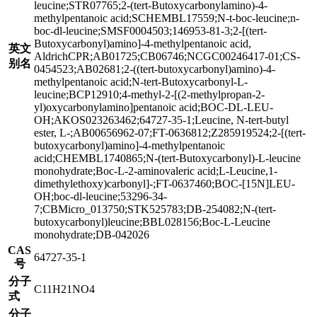
leucine;STR07765;2-(tert-Butoxycarbonylamino)-4-
methylpentanoic acid;SCHEMBL17559;N-t-boc-leucine;n-
boc-dl-leucine;SMSF0004503;146953-81-3;2-[(tert-
Butoxycarbonyl)amino]-4-methylpentanoic acid,
英文
AldrichCPR;AB01725;CB06746;NCGC00246417-01;CS-
别名
0454523;AB02681;2-((tert-butoxycarbonyl)amino)-4-
methylpentanoic acid;N-tert-Butoxycarbonyl-L-
leucine;BCP12910;4-methyl-2-[(2-methylpropan-2-
yl)oxycarbonylamino]pentanoic acid;BOC-DL-LEU-
OH;AKOS023263462;64727-35-1;Leucine, N-tert-butyl
ester, L-;AB00656962-07;FT-0636812;Z285919524;2-[(tert-
butoxycarbonyl)amino]-4-methylpentanoic
acid;CHEMBL1740865;N-(tert-Butoxycarbonyl)-L-leucine
monohydrate;Boc-L-2-aminovaleric acid;L-Leucine,1-
dimethylethoxy)carbonyl]-;FT-0637460;BOC-[15N]LEU-
OH;boc-dl-leucine;53296-34-
7;CBMicro_013750;STK525783;DB-254082;N-(tert-
butoxycarbonyl)leucine;BBL028156;Boc-L-Leucine
monohydrate;DB-042026
CAS
64727-35-1
号
分子
C11H21NO4
式
分子