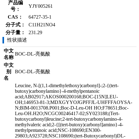
产品编
YJY005261
号：
CAS：
64727-35-1
分子式：
C11H21NO4
分子量：
231.29
性状描述
中文
BOC-DL-亮氨酸
名称
中文
别
BOC-DL-亮氨酸
名
Leucine, N-[(1,1-dimethylethoxy)carbonyl]-;2-{(tert-
butoxy)carbonylamino}-4-methylpentanoic
acid;AB02917;AKOS000200168;BOC-[15N]LEU-
OH;146953-81-3;MDXGYYOJGPFFJL-UHFFFAOYSA-
N;BIM-0013708.P001;Boc-D-Leu-OH HO;F78651;Boc-
Leu-OH.H2O;NCGC00246417-02;SY023188;(Tert-
butoxycarbonyl)leucine;2-tert-butoxycarbonylamino-4-
methylvaleric acid;2-{[(tert-butoxy)carbonyl]amino}-4-
methylpentanoic acid;NSC-108690;EN300-
29803;A923728;NSC108690;(tert-Butoxycarbonyl)DL-